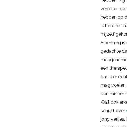
hebben. Mijn
vertellen da
hebben op di
Ik heb zelf h
mijzelf geko
Erkenning is
gedachte dat
meegenomen u
een therapeu
dat ik er ec
mag voelen w
ben minder e
Wat ook erke
schrijft over
jong verlies.