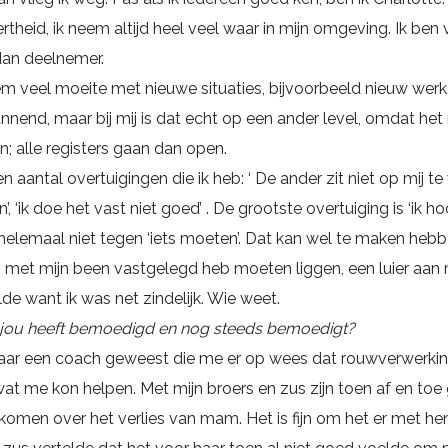
ertheid, ik neem altijd heel veel waar in mijn omgeving. Ik ben
dan deelnemer.
em veel moeite met nieuwe situaties, bijvoorbeeld nieuw werk.
nnend, maar bij mij is dat echt op een ander level, omdat het
n; alle registers gaan dan open.
en aantal overtuigingen die ik heb: ‘ De ander zit niet op mij t
an’, ‘ik doe het vast niet goed’ . De grootste overtuiging is ‘ik hoor
n helemaal niet tegen ‘iets moeten’. Dat kan wel te maken heb
n met mijn been vastgelegd heb moeten liggen, een luier aan 
ilde want ik was net zindelijk. Wie weet.
at jou heeft bemoedigd en nog steeds bemoedigt?
naar een coach geweest die me er op wees dat rouwverwerkin
wat me kon helpen. Met mijn broers en zus zijn toen af en to
komen over het verlies van mam. Het is fijn om het er met he