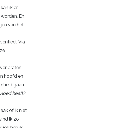
kan ik er
e worden. En
lgen van het
entieel. Via
oze
over praten
ijn hoofd en
amheid gaan.
vloed heeft?
aak of ik niet
ind ik zo
 Ook heb ik