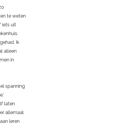
zo
 en te weten
iets uit
ekenhuis.
gehad. Ik
l alleen
amen in
nel spanning
.’
f laten
er allemaal
aan leren