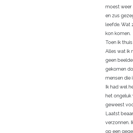
moest weer ee
en zus gezeg
leefde. Wat 
kon komen.
Toen ik thui
Alles wat ik 
geen beelden
gekomen door
mensen die i
Ik had wel h
het ongeluk v
geweest voo
Laatst beaam
verzonnen. I
op een gegev