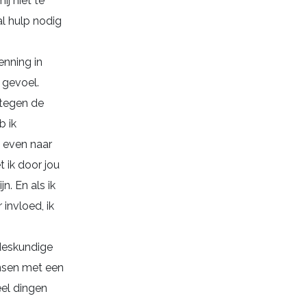
j niet te
al hulp nodig
enning in
 gevoel.
 tegen de
b ik
a even naar
 ik door jou
n. En als ik
invloed, ik
sdeskundige
ensen met een
eel dingen