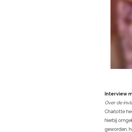
Interview 
Over de invl
Charlotte he
hierbij omge
geworden, he