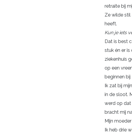
retraite bij 
Ze wilde sti
heeft.
Kun je iets v
Dat is best 
stuk én er is
ziekenhuis g
op een vree
beginnen bij 
Ik zat bij m
in de sloot.
werd op dat
bracht mij n
Mijn moeder 
Ik heb drie 