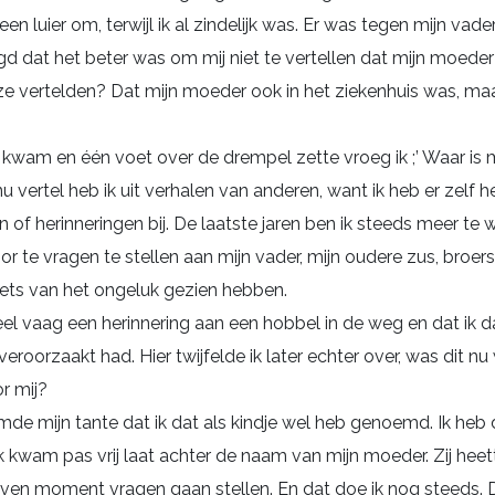
n luier om, terwijl ik al zindelijk was. Er was tegen mijn vade
d dat het beter was om mij niet te vertellen dat mijn moeder
ze vertelden? Dat mijn moeder ook in het ziekenhuis was, maar 
s kwam en één voet over de drempel zette vroeg ik ;’ Waar is
nu vertel heb ik uit verhalen van anderen, want ik heb er zelf 
 of herinneringen bij. De laatste jaren ben ik steeds meer te 
 te vragen te stellen aan mijn vader, mijn oudere zus, broers
ets van het ongeluk gezien hebben.
eel vaag een herinnering aan een hobbel in de weg en dat ik d
eroorzaakt had. Hier twijfelde ik later echter over, was dit nu
r mij?
de mijn tante dat ik dat als kindje wel heb genoemd. Ik heb 
k kwam pas vrij laat achter de naam van mijn moeder. Zij heett
en moment vragen gaan stellen. En dat doe ik nog steeds. D