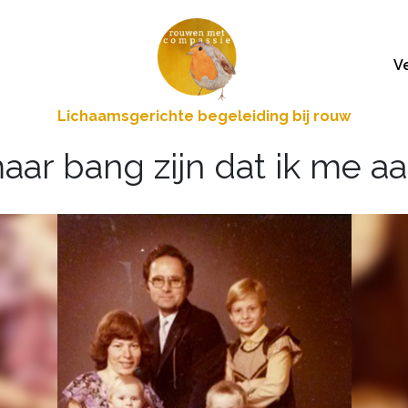
V
Lichaamsgerichte begeleiding bij rouw
aar bang zijn dat ik me aa