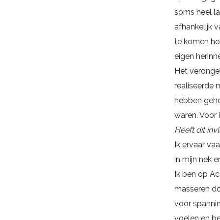
soms heel las
afhankelijk 
te komen hoe 
eigen herinne
Het verongel
realiseerde 
hebben gehoo
waren. Voor 
Heeft dit in
Ik ervaar va
in mijn nek e
Ik ben op A
masseren do
voor spannin
voelen en b