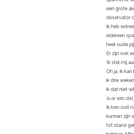
een grote al
observator 
Ik heb extre
iedereen spa
heel oude pij
Er zijn ook e
‘ik stel mij a
Oh ja, ik ka
ik drie weke
ik dat niet w
Is er iets d
Ik ben ooit 
kunnen zijn 
tot stand ge