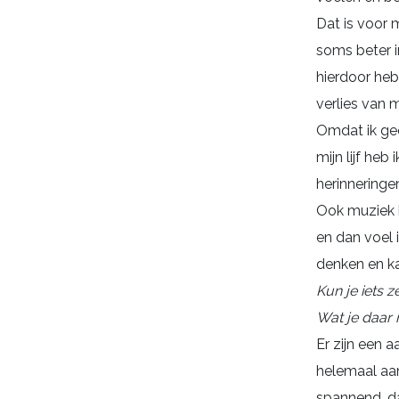
Dat is voor 
soms beter i
hierdoor heb
verlies van 
Omdat ik gee
mijn lijf he
herinneringe
Ook muziek k
en dan voel 
denken en k
Kun je iets 
Wat je daar 
Er zijn een a
helemaal aan
spannend, da