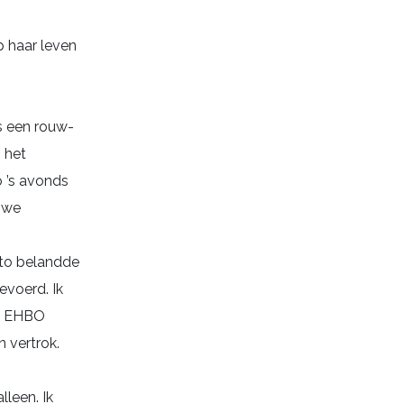
p haar leven
s een rouw-
n het
o ’s avonds
 we
uto belandde
evoerd. Ik
et EHBO
 vertrok.
leen. Ik