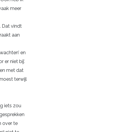
 vaak meer
 Dat vindt
 raakt aan
e wachten’ en
 er niet bij’.
ben met dat
moest terwijl
g iets zou
e gesprekken
n over te