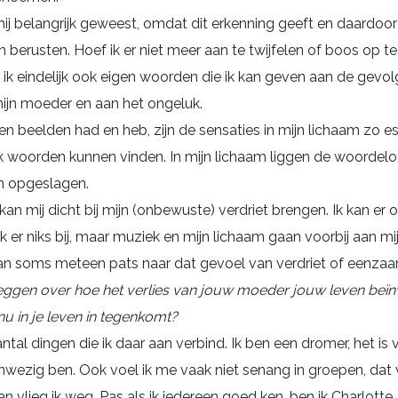
mij belangrijk geweest, omdat dit erkenning geeft en daardoor 
n berusten. Hoef ik er niet meer aan te twijfelen of boos op t
 ik eindelijk ook eigen woorden die ik kan geven aan de gevo
mijn moeder en aan het ongeluk.
n beelden had en heb, zijn de sensaties in mijn lichaam zo ess
b ik woorden kunnen vinden. In mijn lichaam liggen de woordel
n opgeslagen.
an mij dicht bij mijn (onbewuste) verdriet brengen. Ik kan er 
ik er niks bij, maar muziek en mijn lichaam gaan voorbij aan m
an soms meteen pats naar dat gevoel van verdriet of eenza
zeggen over hoe het verlies van jouw moeder jouw leven beïn
nu in je leven in tegenkomt?
antal dingen die ik daar aan verbind. Ik ben een dromer, het is v
wezig ben. Ook voel ik me vaak niet senang in groepen, dat v
n vlieg ik weg. Pas als ik iedereen goed ken, ben ik Charlotte.