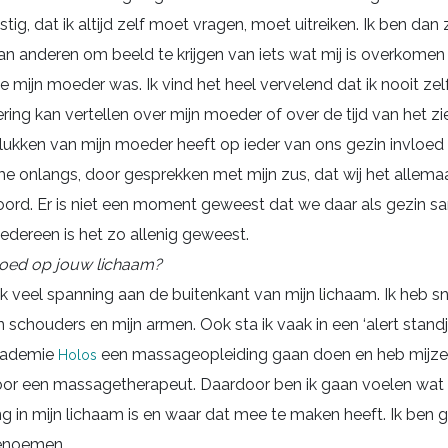
tig, dat ik altijd zelf moet vragen, moet uitreiken. Ik ben dan 
van anderen om beeld te krijgen van iets wat mij is overkomen
mijn moeder was. Ik vind het heel vervelend dat ik nooit zelf 
ring kan vertellen over mijn moeder of over de tijd van het zi
ukken van mijn moeder heeft op ieder van ons gezin invloed 
me onlangs, door gesprekken met mijn zus, dat wij het allemaa
rd. Er is niet een moment geweest dat we daar als gezin s
iedereen is het zo allenig geweest.
vloed op jouw lichaam?
ak veel spanning aan de buitenkant van mijn lichaam. Ik heb s
n schouders en mijn armen. Ook sta ik vaak in een ‘alert standje
cademie
een massageopleiding gaan doen en heb mijzel
Holos
or een massagetherapeut. Daardoor ben ik gaan voelen wat 
g in mijn lichaam is en waar dat mee te maken heeft. Ik ben g
enoemen.