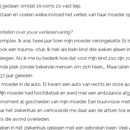
mij gedaan, omdat ze soms zo vast liep.
l staan en voelen welke invloed het verlies van haar moeder o
ertellen over jouw verlieservaring?
complex. Ik was twee jaar toen mijn moeder verongelukte. Er i
 ook een trauma -stuk. Ik heb als klein kind drie weken alleen i
elegen. Als ik me nu bedenk hoe dat voor mijn kind zou zijn z
mde plek zonder bekende mensen om zich heen…. Maar laten
37 jaar geleden.
ijn moeder in de auto. Er kwam een auto van rechts en onze a
 Mijn moeder had hoofdletsel en werd met een ambulance afg
 moment al gescheiden van mijn moeder. Een buurvrouw m
aar het ziekenhuis en vertrouwde me daar aan de artsen toe en
is die avond overleden.
weken in het ziekenhuis gelegen met een gebroken been. Veel al