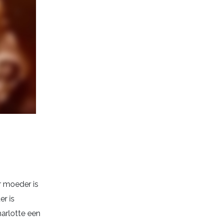
r moeder is
er is
harlotte een