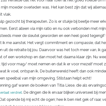
 zus vertelde dat het voor haar toen al niet goed voelde om mi
t mijn moeder overleden was. Het kan best zijn dat wij allema
t vlak.
ulp gezocht bij therapeuten. Zo is er stukje bij beetje meer erk
men. Eerst alleen via mijn ratio en nu ook verbonden met mijn
 steeds meer de sleutel geworden en een heel goed tegengif
 ik me aanstel. Het vergt commitment en compassie, dat he
it de retraite bij jou. Daarvoor was het toch meer van, ik g
t of een workshop en dan moet het daarna klaar zijn. Nu weet
ht tijd voor mag/ moet nemen en dat ik er voor mezelf moet zij
at ik voel, ontspan ik. De buitenwereld heeft dan ook minder 
en speelbal van mijn omgeving. Stilstaan helpt echt!
nning gaf waren de boeken van Titia Liese, die als ervaring
. De dingen die ik ervaar blijken universeel bij m
verlaat verdriet
 Dat opende bij mij echt de ogen; hee ik ben niet gek of raar, v