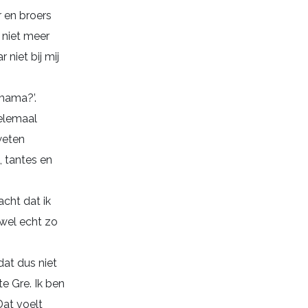
r en broers
 niet meer
niet bij mij
 mama?’.
helemaal
weten
, tantes en
acht dat ik
 wel echt zo
dat dus niet
e Gre. Ik ben
at voelt