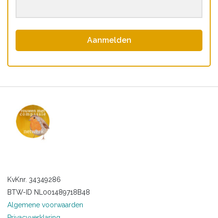
Aanmelden
KvKnr. 34349286
BTW-ID NL001489718B48
Algemene voorwaarden
Privacyverklaring