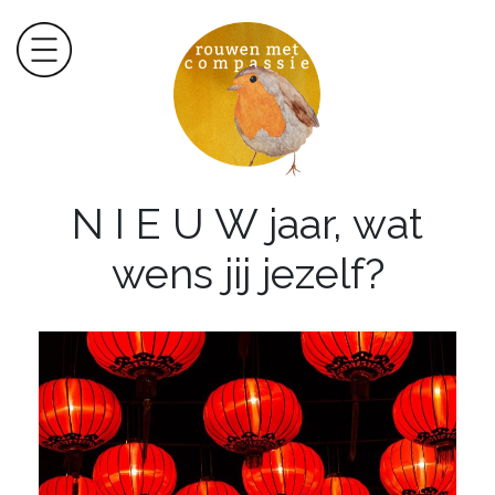
N I E U W jaar, wat
wens jij jezelf?