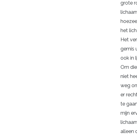
grote r
lichaam
hoezee
het lic
Het ver
gemis u
ook in li
Om die 
niet he
weg om
er rech
te gaan
mijn erv
lichaam
alleen d