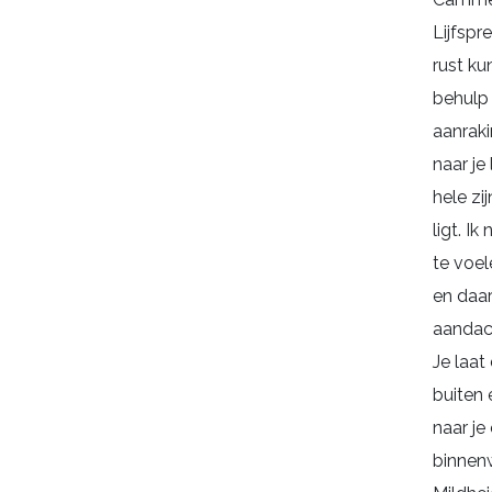
Lijfspre
rust ku
behulp
aanraki
naar je 
hele zi
ligt. Ik 
te voel
en daar
aandacht
Je laat
buiten 
naar je
binnen