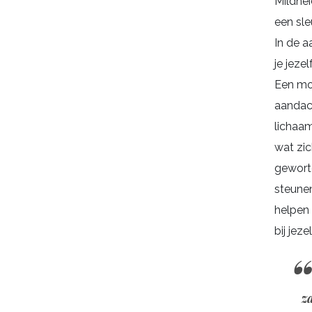
Mildhei
een sle
In de a
je jezel
Een m
aandac
lichaam
wat zic
geworte
steunen
helpen 
bij jezel
z