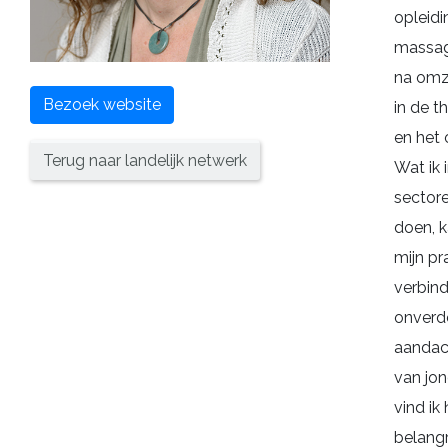
opleidi
massag
na omz
Bezoek website
in de t
en het 
Terug naar landelijk netwerk
Wat ik 
sectore
doen, k
mijn pra
verbind
onverd
aandac
van jon
vind ik 
belangr