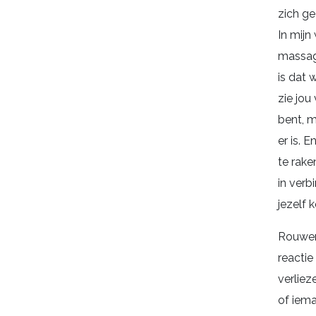
zich ge
In mijn
massag
is dat w
zie jou
bent, m
er is. E
te rake
in verb
jezelf 
Rouwen
reactie 
verliez
of iema