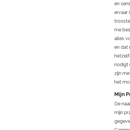
en sens
ervaar 
trooste
me bes
alles v
en dat n
hetzelfd
nodigt 
zijn met
het mo
Mijn P
De naa
mijn pr
gegeve
Camm