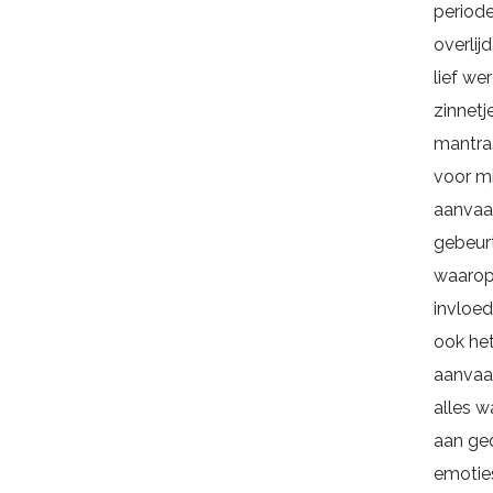
periode
overlij
lief wer
zinnetj
mantra
voor mi
aanvaa
gebeur
waarop
invloed
ook he
aanvaa
alles wa
aan ge
emotie