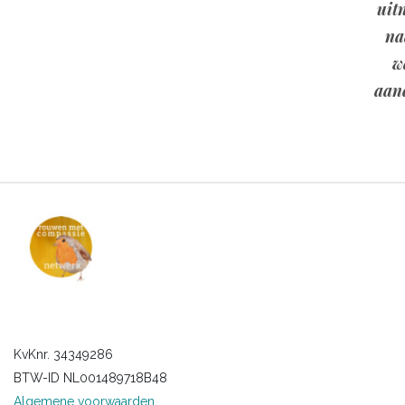
uit
na
w
aan
KvKnr. 34349286
BTW-ID NL001489718B48
Algemene voorwaarden