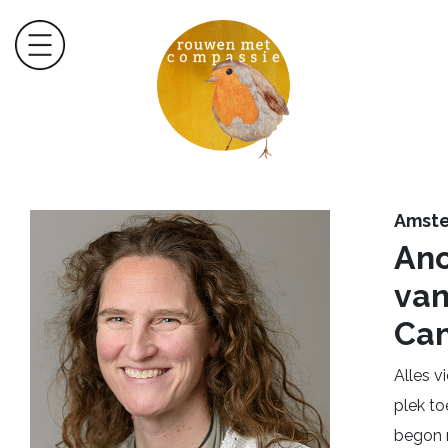
Amst
An
van
Ca
Alles vi
plek to
begon 