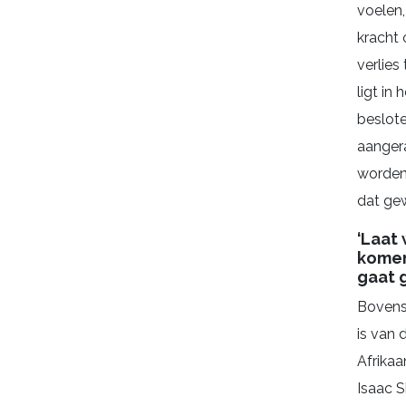
voelen,
kracht
verlies
ligt in
beslot
aanger
worden,
dat ge
‘Laat
komen
gaat 
Bovens
is van 
Afrikaa
Isaac S