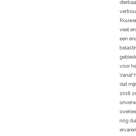
dierbaa
vertrou
Rouwen
veel ene
een en
belasti
gebied
voor he
Vanaf 
dat mij
2018 z
onverw
overlee
nóg dui
ervare