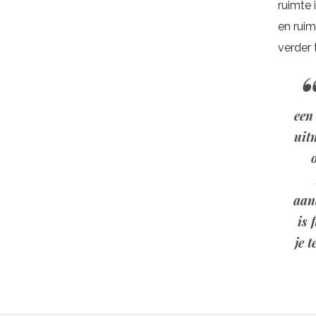
ruimte 
en rui
verder 
een
uit
aan
is 
je t