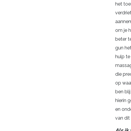
het toe
verdrie
aannem
om je h
beter t
gun het
hulp te
massag
die pre
op waar 
ben bli
hierin 
en ond
van dit
Als ik