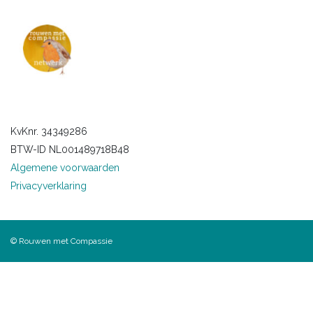
KvKnr. 34349286
BTW-ID NL001489718B48
Algemene voorwaarden
Privacyverklaring
© Rouwen met Compassie