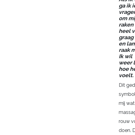
ga ik
vrage
om mij
raken
heel v
graag
en la
raak 
Ik wil
weer 
hoe h
voelt.
Dit ged
symbol
mij wat
massag
rouw vo
doen. D