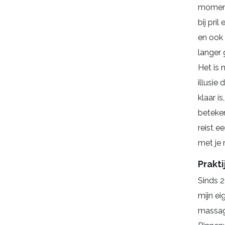
moment 
bij pril
en ook 
langer 
Het is 
illusie
klaar is
beteken
reist e
met je
Prakti
Sinds 2
mijn eig
massag