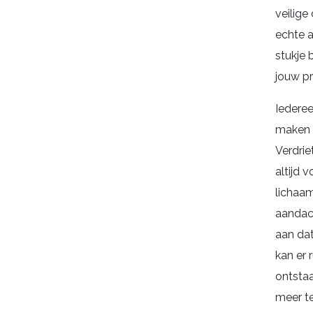
veilig
echte 
stukje 
jouw p
Iederee
maken m
Verdrie
altijd v
lichaa
aandac
aan dat
kan er 
ontsta
meer t