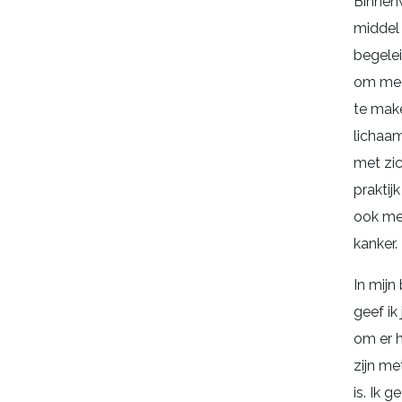
Binnenw
middel
begele
om mee
te mak
lichaa
met zic
praktij
ook me
kanker.
In mijn
geef ik
om er 
zijn me
is. Ik g