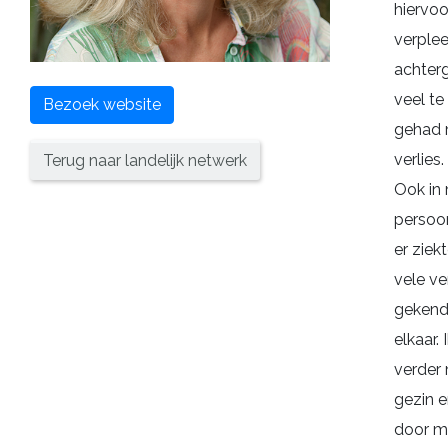
hiervoor
verple
achterg
veel t
Bezoek website
gehad 
verlies.
Terug naar landelijk netwerk
Ook in 
persoon
er ziek
vele ve
gekend
elkaar.
verder
gezin e
door me