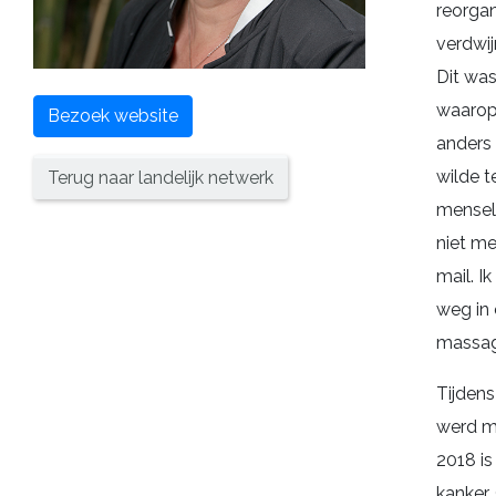
reorgan
verdwij
Dit wa
waarop
Bezoek website
anders 
wilde t
Terug naar landelijk netwerk
menseli
niet me
mail. I
weg in 
massag
Tijdens
werd mi
2018 is
kanker