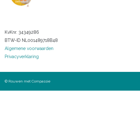
KvKnr. 34349286
BTW-ID NL001489718B48
Algemene voorwaarden
Privacyverklaring
© Rouwen met Compassie