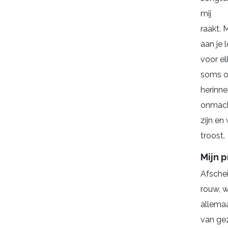
mij
raakt.
M
aan je 
voor el
soms o
herinne
onmacht
zijn en
troost.
Mijn p
Afschei
rouw, 
allemaa
van ge