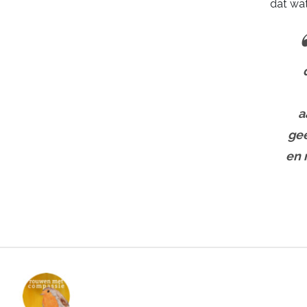
dat wat
a
gee
en 