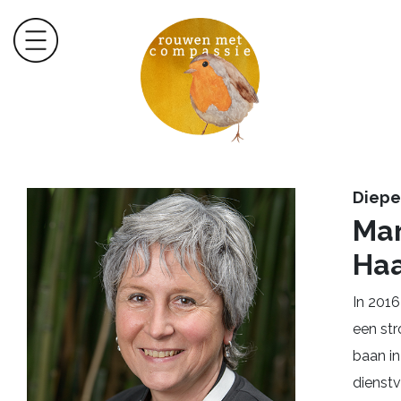
Diep
Mar
Ha
In 2016
een str
baan in
dienstv