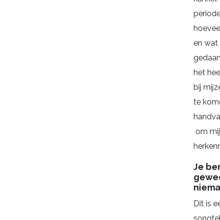
periode
hoevee
en wat 
gedaan 
het hee
bij mijz
te kom
handva
om mij
herken
Je be
gewee
niema
Dit is e
songtek