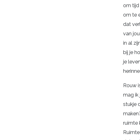
om tijd
om te e
dat ver
van jou
in al zi
bij je 
je leve
herinne
Rouw is
mag ik 
stukje d
maken?
ruimte 
Ruimte