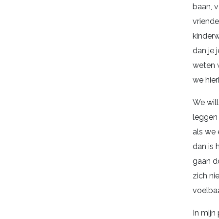
baan, v
vriende
kinderw
dan je j
weten 
we hier
We will
leggen 
als we 
dan is 
gaan do
zich ni
voelbaar 
In mijn 