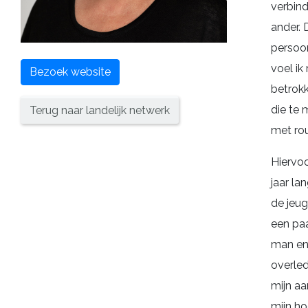
verbin
ander. 
persoon
voel ik
Bezoek website
betrok
die te
Terug naar landelijk netwerk
met rou
Hiervoo
jaar la
de jeug
een paar
man en
overle
mijn a
mijn ho