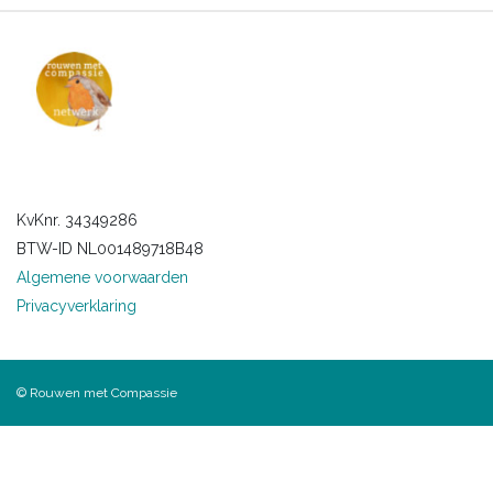
KvKnr. 34349286
BTW-ID NL001489718B48
Algemene voorwaarden
Privacyverklaring
© Rouwen met Compassie