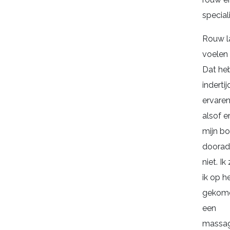
special
Rouw la
voelen 
Dat heb
indertij
ervaren
alsof e
mijn bo
doorad
niet. Ik
ik op h
gekome
een
massag