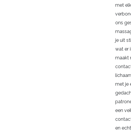
met el
verbon
ons ge
massag
je uit st
wat er i
maakt n
contact
lichaa
met je 
gedach
patrone
een vei
contac
en ech