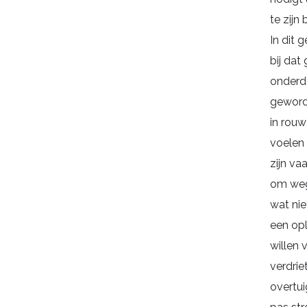
te zijn 
In dit g
bij dat
onderde
geworde
in rouw
voelen
zijn va
om weg
wat niet
een opl
willen 
verdriet
overtui