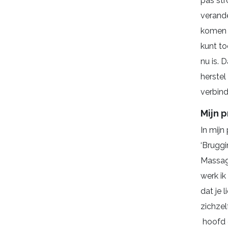
pas st
verand
komen a
kunt to
nu is. 
herstel
verbind
Mijn p
In mijn 
‘Bruggi
Massag
werk ik
dat je 
zichzelf
hoofd e