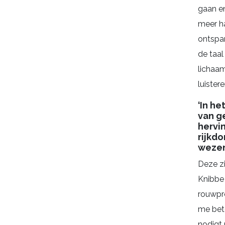
gaan en
meer h
ontspa
de taal
lichaa
luistere
‘In h
van g
hervin
rijkdo
wezen
Deze z
Knibbe 
rouwpr
me bete
nodigt 