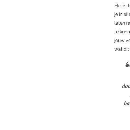
Het is
je in al
laten r
te kun
jouw ve
wat dit
doo
ba