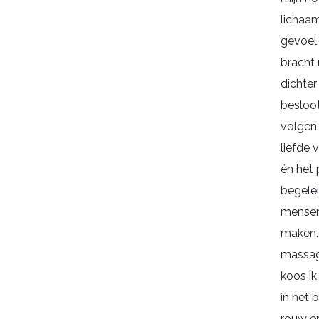
lichaam
gevoel
bracht m
dichter 
besloot
volgen 
liefde 
én het 
begele
mensen
maken.
massag
koos i
in het 
rouw en