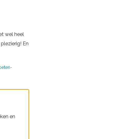
et wel heel
plezierig! En
oeten-
eken en