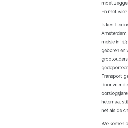
moet zeggen,
En met wie? 
Ik ken Lex in
Amsterdam. B
meisje in ‘4
geboren en w
grootouders.
gedeporteerd 
Transport’ g
door vriende
oorslogsjaren
helemaal sti
net als de c
We komen dez