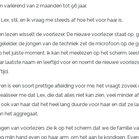
en variërend van 2 maanden tot 96 jaar.
 Lex, stil, en ik vraag me steeds af hoe het voor haar is.
n lezen wisselt de voorlezer. De nieuwe voorlezer staat op, 
eleider, de jongen van de techniek zet de microfoon op de
p het juiste moment, ik kan het meelezen op het scherm, lees
ar laatste naam en leeftijd voor en noemt de nieuwe voorleze
tijd.
en is een soort prettige afleiding voor me, het vraagt zoveel
k realiseer me dat Lex, die dat alles niet kan zien, veel minder af
k ook van haar dat het heel lang duurde voor haar en dat ze l
an het aggregaat.
ngen van voorlezers zie ik op het scherm dat we de familie v
leg mijn hand even op haar arm, om het aan te kondigen. Even 