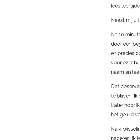
lees leeftijd
Naast mij zit
Na 10 minute
door een beg
en precies o
voorlezer ha
naam en leef
Dat observer
te blijven. I
Later hoor i
het geluid v
Na 4 wisseli
naderen. Ik 