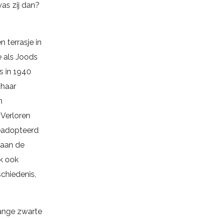
was zij dan?
 terrasje in
e als Joods
s in 1940
 haar
n
‘Verloren
geadopteerd
 aan de
ik ook
chiedenis,
lange zwarte