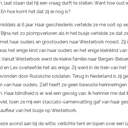
 laat staan dat hij een vraag durft te stellen. Want hoe oud 
En hoe komt het dat zij er nog is?
middels al 6 jaar. Haar geschiedenis vertelde ze me ooit op een
ijna net zo plompverloren als in het busje vertelde ze dat z
3 met haar ouders en grootouders naar Westerbork moest. Zij i
as het enige kind van haar ouders en het enige kleinkind van
 Vanuit Westerbork werd de kleine familie naar Bergen-Belse
en Lex overleefde het als enige. Zij werd in de trein van het 
evonden door Russische soldaten. Terug in Nederland is zij 
n van haar ouders. Zelf heeft ze geen bewuste herinneringen
. Haar blindheid is er wel een gevolg van. Ik herinner me dat 
lviel, toen ze mij een staccato-samenvatting gaf van haar ges
hauffeur van het busje op Westerbork.
e avond aan bij de witte, verlichte tent en lopen over een 