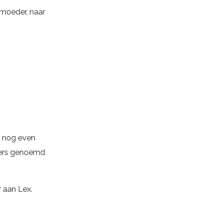
moeder, naar
n nog even
imers genoemd
 aan Lex.