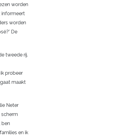
lezen worden
x informeert
uders worden
osé?’ De
e tweede rij.
ik probeer
gregaat maakt
lie Neter
et scherm
k ben
amilies en ik