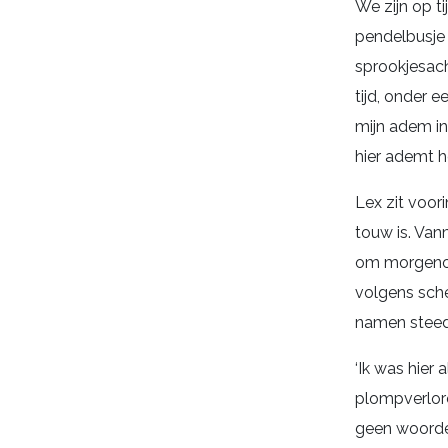
We zijn op ti
pendelbusje 
sprookjesach
tijd, onder 
mijn adem in 
hier ademt h
Lex zit voori
touw is. Van
om morgenoch
volgens sche
namen steeds 
‘Ik was hier 
plompverlore
geen woorden