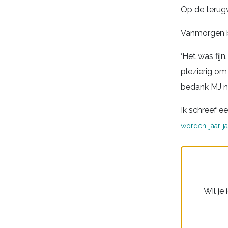
Op de terugw
Vanmorgen be
‘Het was fijn
plezierig om 
bedank MJ no
Ik schreef e
worden-jaar-ja
Wil je