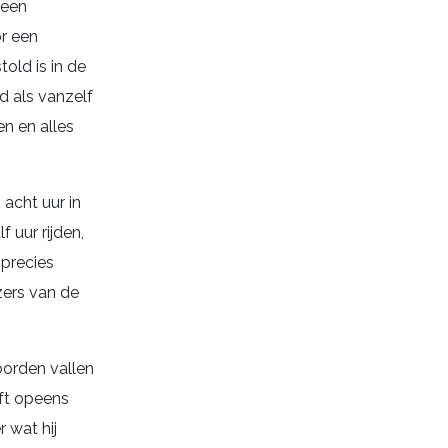
 een
r een
old is in de
d als vanzelf
en en alles
 acht uur in
 uur rijden,
 precies
zers van de
woorden vallen
eft opeens
 wat hij