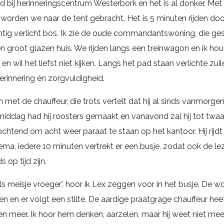
jd bij herinneringscentrum Westerbork en het is al donker. Met
worden we naar de tent gebracht. Het is 5 minuten rijden doo
tig verlicht bos. Ik zie de oude commandantswoning, die gest
een groot glazen huis. We rijden langs een treinwagon en ik hou
en wil het liefst niet kijken. Langs het pad staan verlichte zuil
erinnering én zorgvuldigheid.
n met de chauffeur, die trots vertelt dat hij al sinds vanmorgen
middag had hij roosters gemaakt en vanavond zal hij tot twaalf
tend om acht weer paraat te staan op het kantoor. Hij rijdt
ma, iedere 10 minuten vertrekt er een busje, zodat ook de le
op tijd zijn.
als meisje vroeger’, hoor ik Lex zeggen voor in het busje. De 
n en er volgt een stilte. De aardige praatgrage chauffeur he
 meer. Ik hoor hem denken, aarzelen, maar hij weet niet meer