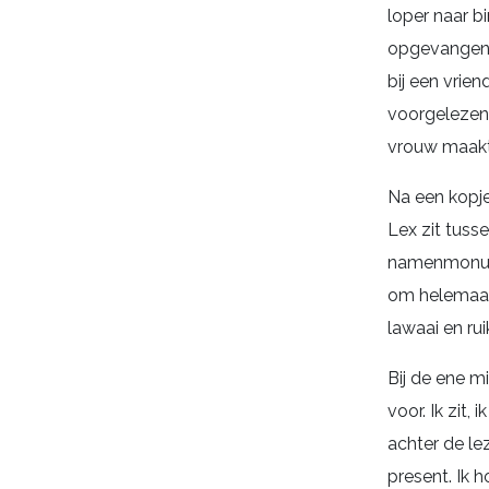
loper naar b
opgevangen e
bij een vrie
voorgelezen,
vrouw maakt 
Na een kopje
Lex zit tusse
namenmonumen
om helemaal a
lawaai en rui
Bij de ene m
voor. Ik zit,
achter de lez
present. Ik 