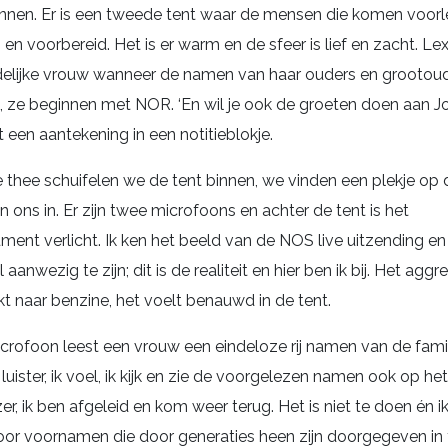
innen. Er is een tweede tent waar de mensen die komen voor
n voorbereid. Het is er warm en de sfeer is lief en zacht. Le
ndelijke vrouw wanneer de namen van haar ouders en grooto
 ze beginnen met NOR. ‘En wil je ook de groeten doen aan J
een aantekening in een notitieblokje.
 thee schuifelen we de tent binnen, we vinden een plekje op d
n ons in. Er zijn twee microfoons en achter de tent is het
t verlicht. Ik ken het beeld van de NOS live uitzending en 
anwezig te zijn; dit is de realiteit en hier ben ik bij. Het ag
kt naar benzine, het voelt benauwd in de tent.
icrofoon leest een vrouw een eindeloze rij namen van de fami
 ik luister, ik voel, ik kijk en zie de voorgelezen namen ook op h
er, ik ben afgeleid en kom weer terug. Het is niet te doen én i
hoor voornamen die door generaties heen zijn doorgegeven in f