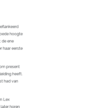
geflankeerd
 goede hoogte
t de ene
r haar eerste
 om present
leiding heeft.
ast had van
an Lex
later horen