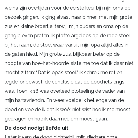
we na zijn overlijden voor de eerste keer bij mijn oma op
bezoek gingen. Ik ging alvast naar binnen met mijn grote
zus en kleine broertje, terwijl mijn ouders en oma op de
gang bleven praten. Ik plofte argeloos op de rode stoel
bij het raam, de stoel waar vanuit mijn opa altijd alles in
de gaten hield. Mijn grote zus, blijkbaar beter op de
hoogte van hoe-het-hoorde, siste me toe dat ik daar niet
mocht zitten: “Dat is opa’s stoel.” Ik schrok me rot en
legde, onbewust, de conclusie dat de dood iets engs
was. Toen ik 18 was overleed plotseling de vader van
mijn hartsvriendin. En weer voelde ik het enge van de
dood én voelde ik dat ik wéér niet wist hoe ik me moest
gedragen en hoe ik daarmee om moest gaan.
De dood nodigt liefde uit
Later kwam de dood dichterbij, mijn dierbare oma