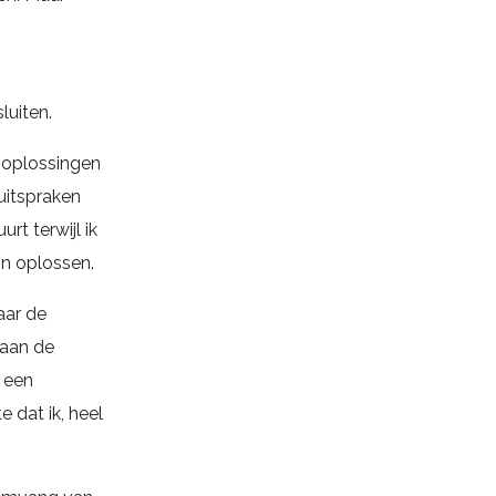
luiten.
, oplossingen
 uitspraken
t terwijl ik
n oplossen.
aar de
 aan de
 een
 dat ik, heel