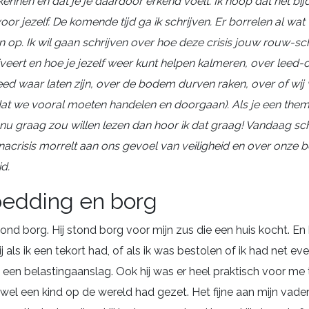
rkennen en dat je je daardoor erkend voelt. Ik hoop dat het bi
or jezelf. De komende tijd ga ik schrijven. Er borrelen al wat
op. Ik wil gaan schrijven over hoe deze crisis jouw rouw-schr
iveert en hoe je jezelf weer kunt helpen kalmeren, over leed-
leed waar laten zijn, over de bodem durven raken, over of wi
at we vooral moeten handelen en doorgaan). Als je een the
nu graag zou willen lezen dan hoor ik dat graag! Vandaag schr
acrisis morrelt aan ons gevoel van veiligheid en over onze 
d.
bedding en borg
tond borg. Hij stond borg voor mijn zus die een huis kocht. En 
 als ik een tekort had, of als ik was bestolen of ik had net eve
een belastingaanslag. Ook hij was er heel praktisch voor me 
wel een kind op de wereld had gezet. Het fijne aan mijn vader