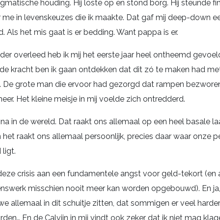
gmatische houding. Hij loste op en stond borg. Hij steunde fi
 me in levenskeuzes die ik maakte. Dat gaf mij deep-down e
d. Als het mis gaat is er bedding. Want pappa is er.
der overleed heb ik mij het eerste jaar heel ontheemd gevoel
e kracht ben ik gaan ontdekken dat dit zó te maken had me
. De grote man die ervoor had gezorgd dat rampen bezwore
eer. Het kleine meisje in mij voelde zich ontredderd.
ona in de wereld. Dat raakt ons allemaal op een heel basale l
n het raakt ons allemaal persoonlijk, precies daar waar onze p
ligt.
t deze crisis aan een fundamentele angst voor geld-tekort (en
enswerk misschien nooit meer kan worden opgebouwd). En ja, i
e allemaal in dit schuitje zitten, dat sommigen er veel harde
rden… En de Calvijn in mij vindt ook zeker dat ik niet mag kla