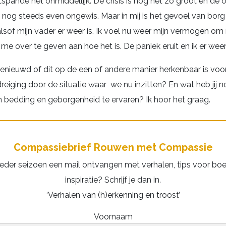
ontspande het onmiddellijk. De crisis is nog nét zo groot en d
nog steeds even ongewis. Maar in mij is het gevoel van bor
alsof mijn vader er weer is. Ik voel nu weer mijn vermogen om
e over te geven aan hoe het is. De paniek eruit en ik er weer 
benieuwd of dit op de een of andere manier herkenbaar is voor
 dreiging door de situatie waar we nu inzitten? En wat heb jij 
n bedding en geborgenheid te ervaren? Ik hoor het graag.
Compassiebrief Rouwen met Compassie
 ieder seizoen een mail ontvangen met verhalen, tips voor bo
inspiratie? Schrijf je dan in.
‘Verhalen van (h)erkenning en troost’
Voornaam