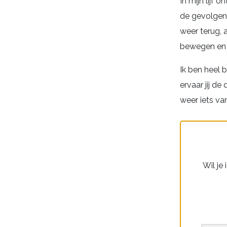
In mijn lijf 
de gevolgen 
weer terug, 
bewegen en m
Ik ben heel 
ervaar jij de
weer iets va
Wil je