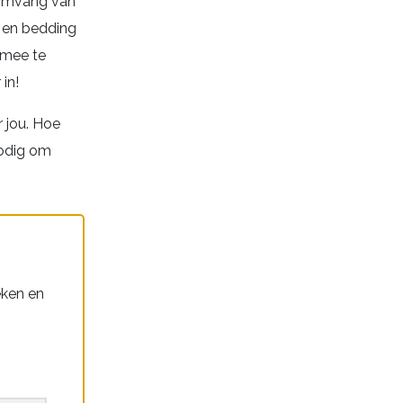
e omvang van
g en bedding
 mee te
in!
 jou. Hoe
nodig om
eken en