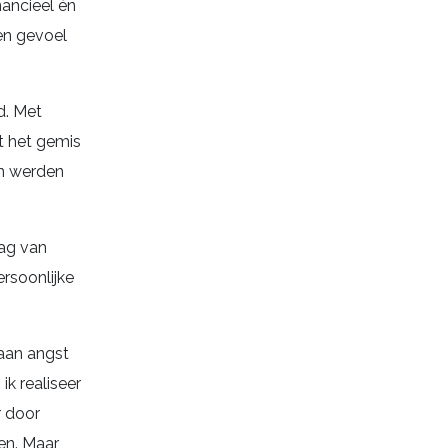
nancieel én
en gevoel
d. Met
t het gemis
n werden
aag van
ersoonlijke
 aan angst
k realiseer
r door
gen. Maar