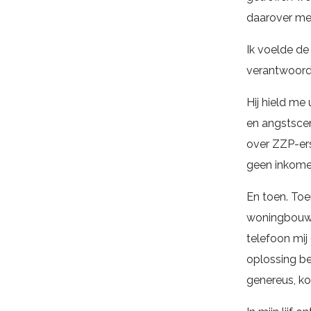
daarover mee
Ik voelde de 
verantwoorde
Hij hield me
en angstscen
over ZZP-ers
geen inkomen
En toen. Toe
woningbouwv
telefoon mij
oplossing be
genereus, ko