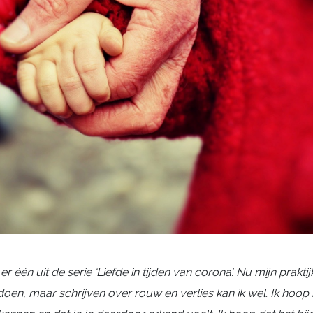
er één uit de serie ‘Liefde in tijden van corona’. Nu mijn praktij
doen, maar schrijven over rouw en verlies kan ik wel. Ik hoop h