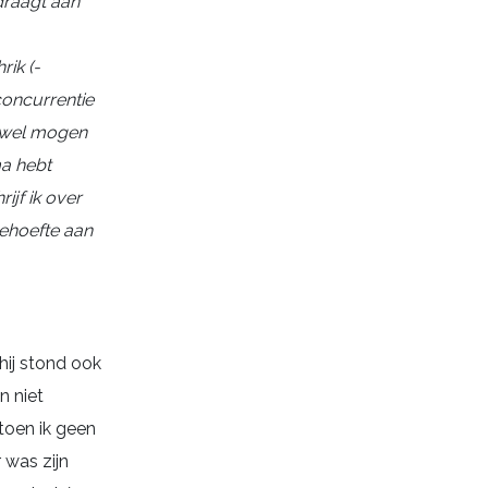
jdraagt aan
ik (-
concurrentie
j wel mogen
ma hebt
ijf ik over
behoefte aan
hij stond ook
n niet
toen ik geen
 was zijn