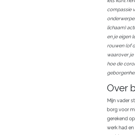
iets kunt he
compassie vo
onderwerpen 
lichaam) act
en je eigen 
rouwen (of d
waarover je 
hoe de coron
geborgenhei
Over 
Mijn vader s
borg voor mij
gerekend op 
werk had en 