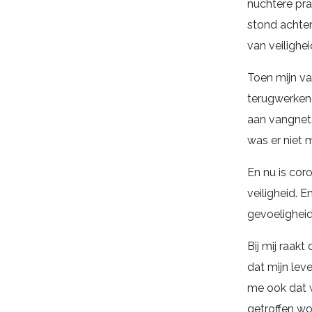
nuchtere pra
stond achter
van veilighei
Toen mijn va
terugwerkend
aan vangnet
was er niet m
En nu is cor
veiligheid. E
gevoeligheid 
Bij mij raak
dat mijn lev
me ook dat w
getroffen wo