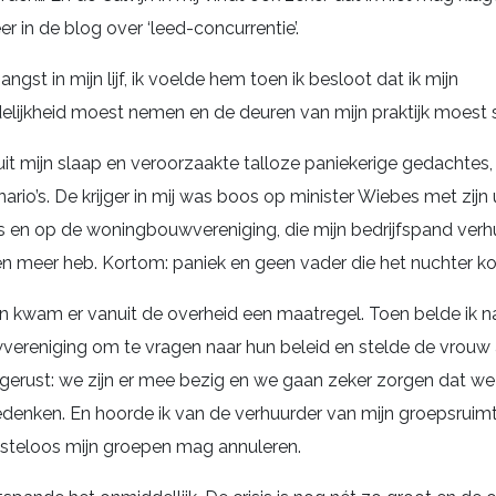
r in de blog over ‘leed-concurrentie’.
angst in mijn lijf, ik voelde hem toen ik besloot dat ik mijn
lijkheid moest nemen en de deuren van mijn praktijk moest s
 uit mijn slaap en veroorzaakte talloze paniekerige gedachtes
ario’s. De krijger in mij was boos op minister Wiebes met zijn
 en op de woningbouwvereniging, die mijn bedrijfspand verhuur
 meer heb. Kortom: paniek en geen vader die het nuchter ko
n kwam er vanuit de overheid een maatregel. Toen belde ik n
ereniging om te vragen naar hun beleid en stelde de vrouw
 gerust: we zijn er mee bezig en we gaan zeker zorgen dat we
denken. En hoorde ik van de verhuurder van mijn groepsruimte
steloos mijn groepen mag annuleren.